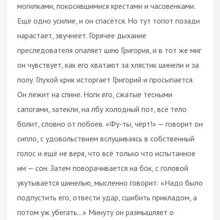
могилками, покосившимися крестами и часовенками.
Ещё одно усилие, и он спасётся. Но тут топот позади
нарастает, звучнеет. Горячее дыхание
преследователя опаляет шею Григория, и в тот же миг
он чувствует, как его хватают за хлястик шинели и за
полу. Глухой крик исторгает Григорий и просыпается.
Он лежит на спине. Ноги его, сжатые тесными
сапогами, затекли, на лбу холодный пот, всё тело
болит, словно от побоев. «Фу-ты, чёрт!» — говорит он
сипло, с удовольствием вслушиваясь в собственный
голос и ещё не веря, что всё только что испытанное
им — сон. Затем поворачивается на бок, с головой
укутывается шинелью, мысленно говорит: «Надо было
подпустить его, отвести удар, сшибить прикладом, а
потом уж убегать…» Минуту он размышляет о