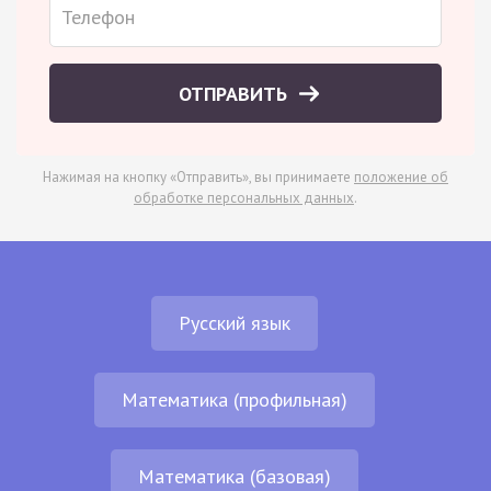
ОТПРАВИТЬ
Нажимая на кнопку «Отправить», вы принимаете
положение об
обработке персональных данных
.
Русский язык
Математика (профильная)
Математика (базовая)