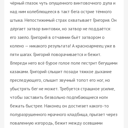
чёрный глазок чуть опущенного винтовочного дула и
над ним колеблющееся в такт бега острие тёмного
штыка. Непостижимый страх охватывает Григория. Он
дёргает затвор винтовки, но затвор не поддаётся:
его заело. Григорий в отчаянии бьёт затвором о
колено — никакого результата! А красноармеец уже в
пяти шагах. Григорий поворачивается и бежит.
Впереди него всё бурое голое поле пестрит бегущими
казаками. Григорий слышит позади тяжкое дыхание
преследующего, слышит звучный топот его ног, но
убыстрять бег не может. Требуется страшное усилие,
чтобы заставить безвольно подгибающиеся ноги
бежать быстрее. Наконец он достигает какого-то
полуразрушенного мрачного кладбища, прыгает через
поваленную изгородь, бежит между осевшими