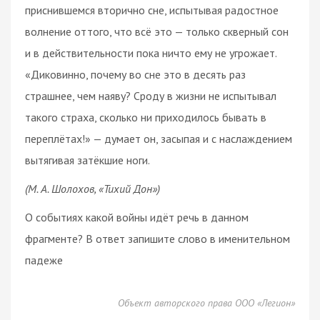
приснившемся вторично сне, испытывая радостное
волнение оттого, что всё это — только скверный сон
и в действительности пока ничто ему не угрожает.
«Диковинно, почему во сне это в десять раз
страшнее, чем наяву? Сроду в жизни не испытывал
такого страха, сколько ни приходилось бывать в
переплётах!» — думает он, засыпая и с наслаждением
вытягивая затёкшие ноги.
(М. А. Шолохов, «Тихий Дон»)
О событиях какой войны идёт речь в данном
фрагменте? В ответ запишите слово в именительном
падеже
Объект авторского права ООО «Легион»