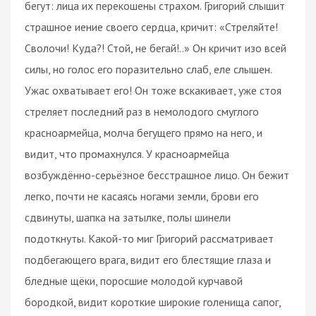
бегут: лица их перекошены страхом. Григорий слышит
страшное иение своего сердца, кричит: «Стреляйте!
Сволочи! Куда?! Стой, не бегай!..» Он кричит изо всей
силы, но голос его поразительно слаб, еле слышен.
Ужас охватывает его! Он тоже вскакивает, уже стоя
стреляет последний раз в немолодого смуглого
красноармейца, молча бегущего прямо на него, и
видит, что промахнулся. У красноармейца
возбуждённо-серьёзное бесстрашное лицо. Он бежит
легко, почти не касаясь ногами земли, брови его
сдвинуты, шапка на затылке, полы шинели
подоткнуты. Какой-то миг Григорий рассматривает
подбегающего врага, видит его блестящие глаза и
бледные щёки, поросшие молодой курчавой
бородкой, видит короткие широкие голенища сапог,