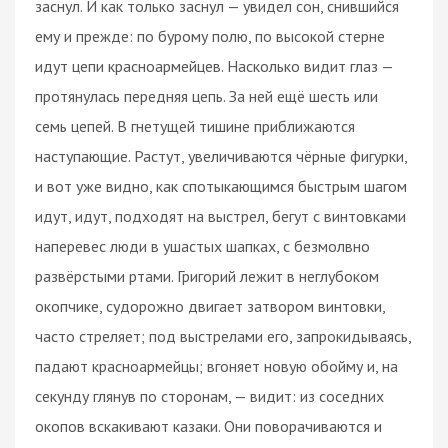
заснул. И как только заснул — увидел сон, снившийся
ему и прежде: по бурому полю, по высокой стерне
идут цепи красноармейцев. Насколько видит глаз —
протянулась передняя цепь. За ней ещё шесть или
семь цепей. В гнетущей тишине приближаются
наступающие. Растут, увеличиваются чёрные фигурки,
и вот уже видно, как спотыкающимся быстрым шагом
идут, идут, подходят на выстрел, бегут с винтовками
наперевес люди в ушастых шапках, с безмолвно
развёрстыми ртами. Григорий лежит в неглубоком
окопчике, судорожно двигает затвором винтовки,
часто стреляет; под выстрелами его, запрокидываясь,
падают красноармейцы; вгоняет новую обойму и, на
секунду глянув по сторонам, — видит: из соседних
окопов вскакивают казаки. Они поворачиваются и