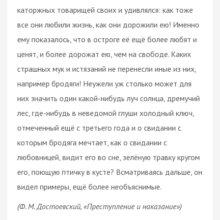
каторжных товарищей своих и удивлялся: как тоже
все они любили жизнь, как они дорожили ею! Именно
ему показалось, что в остроге её ещё более любят и
ценят, и более дорожат ею, чем на свободе. Каких
страшных мук и истязаний не перенесли иные из них,
например бродяги! Неужели уж столько может для
них значить один какой-нибудь луч солнца, дремучий
лес, где-нибудь в неведомой глуши холодный ключ,
отмеченный ещё с третьего года и о свидании с
которым бродяга мечтает, как о свидании с
любовницей, видит его во сне, зелёную травку кругом
его, поющую птичку в кусте? Всматриваясь дальше, он
видел примеры, ещё более необъяснимые.
(Ф. М. Достоевский, «Преступление и наказание»)