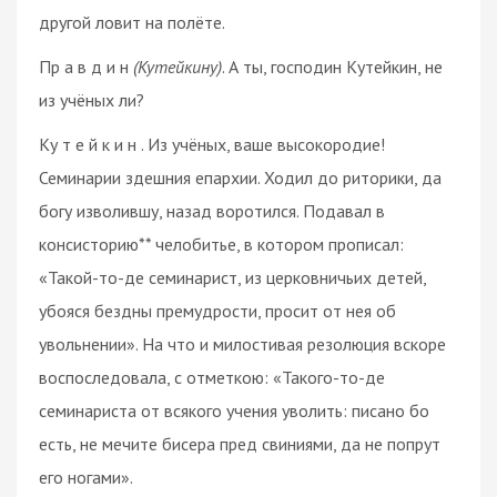
другой ловит на полёте.
Пр а в д и н
(Кутейкину)
. А ты, господин Кутейкин, не
из учёных ли?
Ку т е й к и н . Из учёных, ваше высокородие!
Семинарии здешния епархии. Ходил до риторики, да
богу изволившу, назад воротился. Подавал в
консисторию** челобитье, в котором прописал:
«Такой-то-де семинарист, из церковничьих детей,
убояся бездны премудрости, просит от нея об
увольнении». На что и милостивая резолюция вскоре
воспоследовала, с отметкою: «Такого-то-де
семинариста от всякого учения уволить: писано бо
есть, не мечите бисера пред свиниями, да не попрут
его ногами».