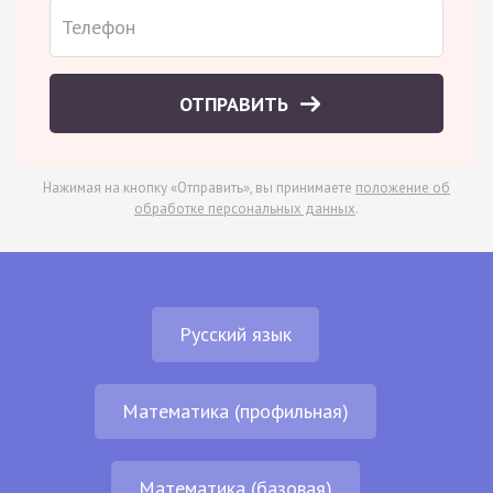
ОТПРАВИТЬ
Нажимая на кнопку «Отправить», вы принимаете
положение об
обработке персональных данных
.
Русский язык
Математика (профильная)
Математика (базовая)