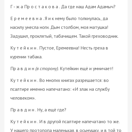
Г ‑ ж а Пр о с т а к о в а . Да где наш Адам Адамыч?
Е р е м е е в н а . Я и к нему было толкнулась, да
насилу унесла ноги. Дым столбом, моя матушка!
Задушил, проклятый, табачищем. Такой греховодник.
Ку т е й к и н . Пустое, Еремеевна! Несть греха в
курении табака.
Пр а в д и н
(в сторону)
. Кутейкин ещё и умничает!
Ку т е й к и н . Во многих книгах разрешается: во
псалтире именно напечатано: «И злак на службу
человеком».
Пр а в д и н . Ну, а ещё где?
Ку т е й к и н . И в другой псалтире напечатано то же.
У нашего протопопа маленькая, в осьмушку, и в той то