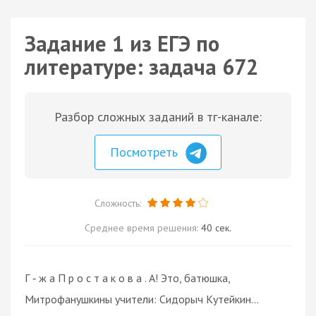
Задание 1 из ЕГЭ по
литературе: задача 672
Разбор сложных заданий в тг-канале:
Посмотреть
Сложность:
Среднее время решения:
40 сек.
Г ‑ ж а П р о с т а к о в а . А! Это, батюшка,
Митрофанушкины учители: Сидорыч Кутейкин…