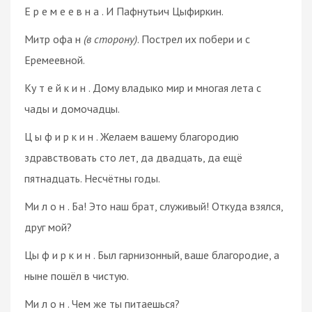
Е р е м е е в н а . И Пафнутьич Цыфиркин.
Митр офа н
(в сторону)
. Пострел их побери и с
Еремеевной.
Ку т е й к и н . Дому владыко мир и многая лета с
чады и домочадцы.
Ц ы ф и р к и н . Желаем вашему благородию
здравствовать сто лет, да двадцать, да ещё
пятнадцать. Несчётны годы.
Ми л о н . Ба! Это наш брат, служивый! Откуда взялся,
друг мой?
Цы ф и р к и н . Был гарнизонный, ваше благородие, а
ныне пошёл в чистую.
Ми л о н . Чем же ты питаешься?