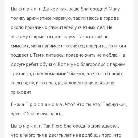
Цы ф и р к и н . Да кое-как, ваше благородие! Малу
толику арихметике маракую, так питаюсь в городе
около приказных служителей у счётных дел. Не
всякому открыл господь науку: так кто сам не
смыслит, меня нанимает то счётец поверить, то итоги
подвести. Тем и питаюсь; праздно жить не люблю. На
досуге ребят обучаю. Вот и у их благородия с парнем
третий год над ломаными* бьёмся, да что-то плохо
клеятся; ну, и то правда, человек на человека не
приходит.
Г ‑ ж а П р о с т а к о в а . Что? Что ты это, Пафнутьич,
врёшь? Я не вслушалась.
Цы ф и р к и н . Так. Я его благородию докладывал,
что в иного пня в десять лет не вдолбишь того, что