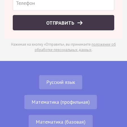
ОТПРАВИТЬ
Нажимая на кнопку «Отправить», вы принимаете
положение об
обработке персональных данных
.
Русский язык
Математика (профильная)
Математика (базовая)