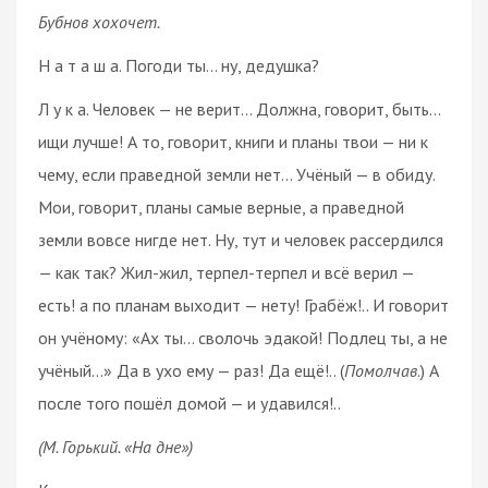
Бубнов хохочет.
Н а т а ш а. Погоди ты… ну, дедушка?
Л у к а. Человек — не верит… Должна, говорит, быть…
ищи лучше! А то, говорит, книги и планы твои — ни к
чему, если праведной земли нет… Учёный — в обиду.
Мои, говорит, планы самые верные, а праведной
земли вовсе нигде нет. Ну, тут и человек рассердился
— как так? Жил-жил, терпел-терпел и всё верил —
есть! а по планам выходит — нету! Грабёж!.. И говорит
он учёному: «Ах ты… сволочь эдакой! Подлец ты, а не
учёный…» Да в ухо ему — раз! Да ещё!.. (
Помолчав
.) А
после того пошёл домой — и удавился!..
(М. Горький. «На дне»)