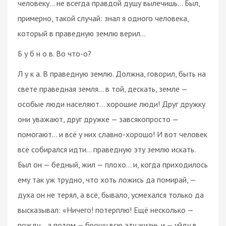
человеку… не всегда правдой душу вылечишь… Был,
примерно, такой случай: знал я одного человека,
который в праведную землю верил…
Б у б н о в. Во что-о?
Л у к а. В праведную землю. Должна, говорил, быть на
свете праведная земля… в той, дескать, земле —
особые люди населяют… хорошие люди! Друг дружку
они уважают, друг дружке — завсякопросто —
помогают… и всё у них славно-хорошо! И вот человек
всё собирался идти… праведную эту землю искать.
Был он — бедный, жил — плохо… и, когда приходилось
ему так уж трудно, что хоть ложись да помирай, —
духа он не терял, а всё, бывало, усмехался только да
высказывал: «Ничего! потерплю! Ещё несколько —
пожду… а потом — брошу всю эту жизнь и — уйду в