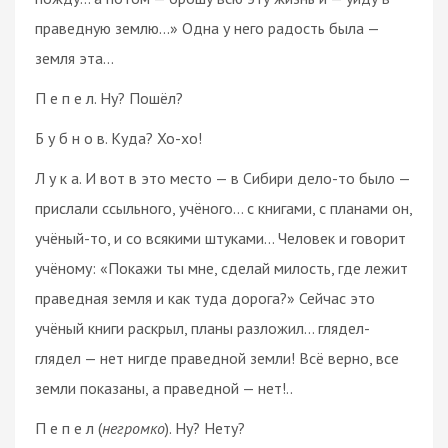
праведную землю…» Одна у него радость была —
земля эта…
П е п е л. Ну? Пошёл?
Б у б н о в. Куда? Хо-хо!
Л у к а. И вот в это место — в Сибири дело-то было —
прислали ссыльного, учёного… с книгами, с планами он,
учёный-то, и со всякими штуками… Человек и говорит
учёному: «Покажи ты мне, сделай милость, где лежит
праведная земля и как туда дорога?» Сейчас это
учёный книги раскрыл, планы разложил… глядел-
глядел — нет нигде праведной земли! Всё верно, все
земли показаны, а праведной — нет!..
П е п е л (
негромко
). Ну? Нету?