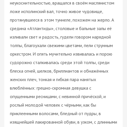
неукоснительностью, вращался в своём маслянистом
ложе исполинский вал, точно живое чудовище,
протянувшееся в этом туннеле, похожем на жерло. А
средина «Атлантиды», столовые и бальные залы её
изливали свет и радость, гудели говором нарядной
толпы, благоухали свежими цветами, пели струнным
оркестром. И опять мучительно извивалась и порою
судорожно сталкивалась среди этой толпы, среди
блеска огней, шелков, бриллиантов и обнажённых
женских плеч, тонкая и гибкая пара нанятых
влюблённых: грешно-скромная девушка с
опущенными ресницами, с невинной причёской, и
рослый молодой человек с чёрными, как бы
приклеенными волосами, бледный от пудры, в
изящнейшей лакированной обуви, в узком, с длинными