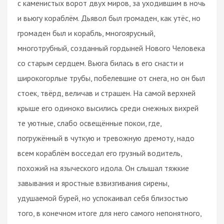
с каменистых ворот двух миров, за уходившим в ночь
и вьюгу кораблём. Дьявол был громаден, как утёс, но
громаден был и корабль, многоярусный,
многотрубный, созданный гордыней Нового Человека
со старым сердцем. Вьюга билась в его снасти и
широкогорлые трубы, побелевшие от снега, но он был
стоек, твёрд, величав и страшен. На самой верхней
крыше его одиноко высились среди снежных вихрей
те уютные, слабо освещённые покои, где,
погружённый в чуткую и тревожную дремоту, надо
всем кораблём восседал его грузный водитель,
похожий на языческого идола. Он слышал тяжкие
завывания и яростные взвизгивания сирены,
удушаемой бурей, но успокаивал себя близостью
того, в конечном итоге для него самого непонятного,