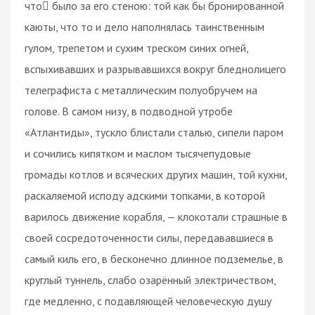
что было за его стеною: той как бы бронированной
каюты, что то и дело наполнялась таинственным
гулом, трепетом и сухим треском синих огней,
вспыхивавших и разрывавшихся вокруг бледнолицего
телеграфиста с металлическим полуобручем на
голове. В самом низу, в подводной утробе
«Атлантиды», тускло блистали сталью, сипели паром
и сочились кипятком и маслом тысячепудовые
громады котлов и всяческих других машин, той кухни,
раскаляемой исподу адскими топками, в которой
варилось движение корабля, — клокотали страшные в
своей сосредоточенности силы, передававшиеся в
самый киль его, в бесконечно длинное подземелье, в
круглый туннель, слабо озарённый электричеством,
где медленно, с подавляющей человеческую душу