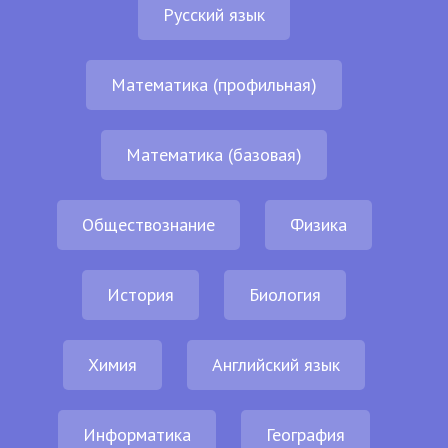
Русский язык
Математика (профильная)
Математика (базовая)
Обществознание
Физика
История
Биология
Химия
Английский язык
Информатика
География