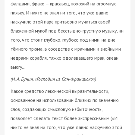
фалдами, фраке — красавец, похожий на огромную
пиявку. И никто не знал ни того, что уже давно
наскучило этой паре притворно мучиться своей
блаженной мукой под бесстыдно-грустную музыку, ни
того, что стоит глубоко, глубоко под ними, на дне
тёмного трюма, в соседстве с мрачными и знойными
недрами корабля, тяжко одолевавшего мрак, океан,
вьюгу…
(И. А. Бунин, «Господин из Сан-Франциско»)
Какое средство лексической выразительности,
основанное на использовании близких по значению
слов, создающих смысловую избыточность,
позволяет сделать текст более экспрессивным («И
никто не знал ни того, что уже давно наскучило этой