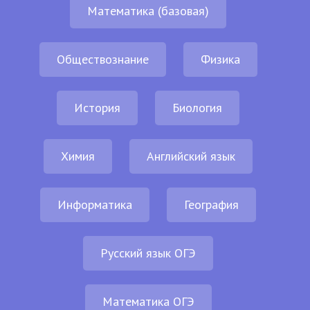
Математика (базовая)
Обществознание
Физика
История
Биология
Химия
Английский язык
Информатика
География
Русский язык ОГЭ
Математика ОГЭ