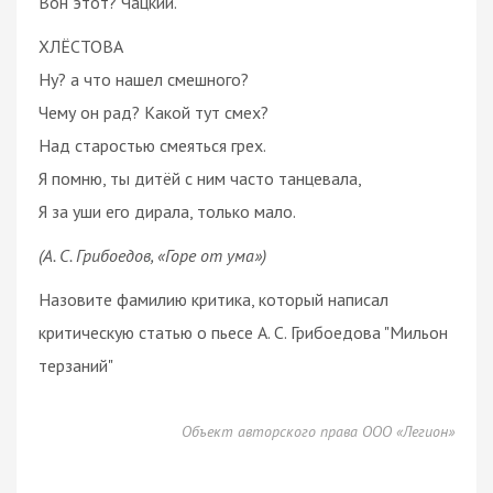
Вон этот? Чацкий.
ХЛЁСТОВА
Ну? а что нашел смешного?
Чему он рад? Какой тут смех?
Над старостью смеяться грех.
Я помню, ты дитёй с ним часто танцевала,
Я за уши его дирала, только мало.
(А. С. Грибоедов, «Горе от ума»)
Назовите фамилию критика, который написал
критическую статью о пьесе А. С. Грибоедова "Мильон
терзаний"
Объект авторского права ООО «Легион»