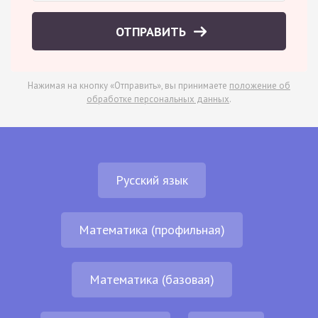
ОТПРАВИТЬ
Нажимая на кнопку «Отправить», вы принимаете
положение об
обработке персональных данных
.
Русский язык
Математика (профильная)
Математика (базовая)