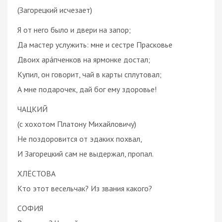
(Загорецкий исчезает)
Я от него было и двери на запор;
Да мастер услужить: мне и сестре Прасковье
Двоих ара́пченков на ярмонке достал;
Купил, он говорит, чай в карты сплутовал;
А мне подарочек, дай бог ему здоровье!
ЧАЦКИЙ
(с хохотом Платону Михайловичу)
Не поздоровится от эдаких похвал,
И Загорецкий сам не выдержал, пропал.
ХЛЁСТОВА
Кто этот весельчак? Из звания какого?
СОФИЯ