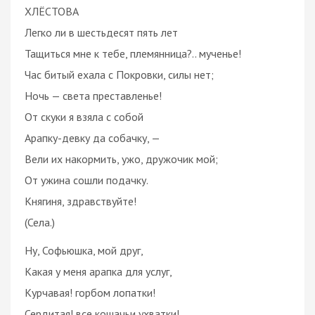
ХЛЁСТОВА
Легко ли в шестьдесят пять лет
Тащиться мне к тебе, племянница?.. мученье!
Час битый ехала с Покровки, силы нет;
Ночь — света преставленье!
От скуки я взяла с собой
Арапку-девку да собачку, —
Вели их накормить, ужо, дружочик мой;
От ужина сошли подачку.
Княгиня, здравствуйте!
(Села.)
Ну, Софьюшка, мой друг,
Какая у меня арапка для услуг,
Курчавая! горбом лопатки!
Сердитая! все кошачьи ухватки!