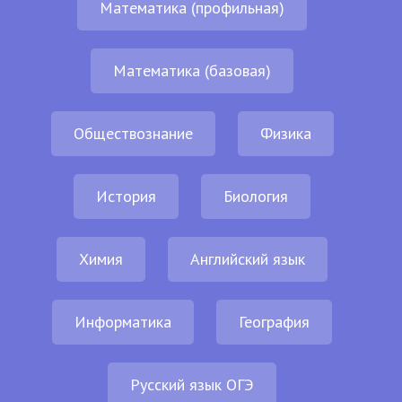
Математика (профильная)
Математика (базовая)
Обществознание
Физика
История
Биология
Химия
Английский язык
Информатика
География
Русский язык ОГЭ