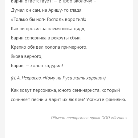
Барин ответствует: — В гроб вколочу! –
Думал он сам, на Аришу-то глядя:
«Только бы ноги Господь воротил!»
Как ни просил за племянника дядя,
Барин соперника в рекруты сбыл.
Крепко обидел холопа примерного,
Якова верного,
Барин, — холоп задурил!
(Н. А. Некрасов. «Кому на Руси жить хорошо»)
Как зовут персонажа, юного семинариста, который
сочиняет песни и дарит их людям? Укажите фамилию.
Объект авторского права ООО «Легион»