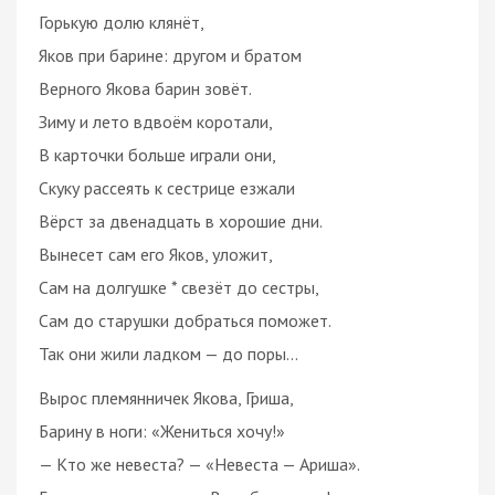
Горькую долю клянёт,
Яков при барине: другом и братом
Верного Якова барин зовёт.
Зиму и лето вдвоём коротали,
В карточки больше играли они,
Скуку рассеять к сестрице езжали
Вёрст за двенадцать в хорошие дни.
Вынесет сам его Яков, уложит,
Сам на долгушке * свезёт до сестры,
Сам до старушки добраться поможет.
Так они жили ладком — до поры...
Вырос племянничек Якова, Гриша,
Барину в ноги: «Жениться хочу!»
— Кто же невеста? — «Невеста — Ариша».