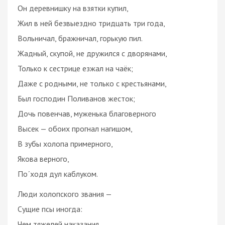
Он деревнишку на взятки купил,
Жил в ней безвыездно тридцать три года,
Вольничал, бражничал, горькую пил.
Жадный, скупой, не дружился с дворянами,
Только к сестрице езжал на чаёк;
Даже с родными, не только с крестьянами,
Был господин Поливанов жесток;
Дочь повенчав, муженька благоверного
Высек — обоих прогнал нагишом,
В зубы холопа примерного,
Якова верного,
Поˊходя дул каблуком.
Люди холопского звания —
Сущие псы иногда:
Чем тяжелей наказания,