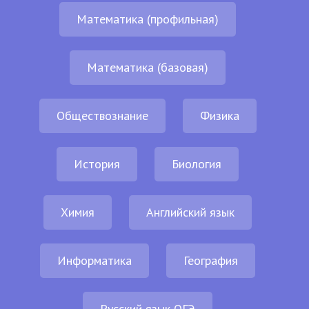
Математика (профильная)
Математика (базовая)
Обществознание
Физика
История
Биология
Химия
Английский язык
Информатика
География
Русский язык ОГЭ