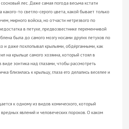
 сосновый лес. Даже самая погода весьма кстати
 а какого-то светло-серого цвета, какой бывает только
чем, мирного войска, но отчасти нетрезвого по
недостатка в петухе, предвозвестнике переменчивой
лблена была до самого мозгу носами других петухов по
ко и даже похлопывал крыльями, обдёрганными, как
ил на крыльце самого хозяина, который стоял в
в виде зонтика над глазами, чтобы рассмотреть
ка близилась к крыльцу, глаза его делались веселее и
щается к одному из видов комического, который
вредных явлений и человеческих пороков. О каком