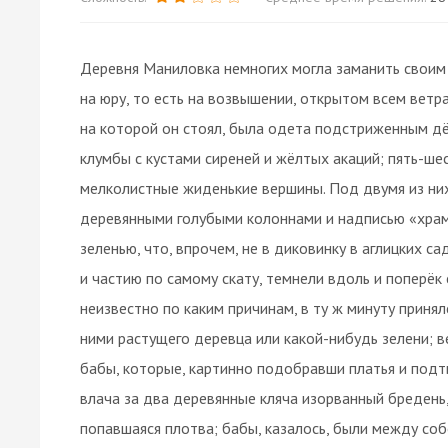
Деревня Маниловка немногих могла заманить своим
на юру, то есть на возвышении, открытом всем ветра
на которой он стоял, была одета подстриженным дё
клумбы с кустами сиреней и жёлтых акаций; пять-ше
мелколистные жиденькие вершины. Под двумя из них
деревянными голубыми колоннами и надписью «храм
зеленью, что, впрочем, не в диковинку в аглицких 
и частию по самому скату, темнели вдоль и поперёк
неизвестно по каким причинам, в ту ж минуту принял
ними растущего деревца или какой-нибудь зелени; 
бабы, которые, картинно подобравши платья и подты
влача за два деревянные кляча изорванный бредень,
попавшаяся плотва; бабы, казалось, были между соб