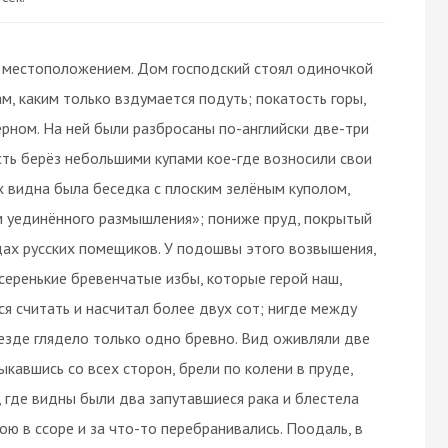
 местоположением. Дом господский стоял одиночкой
м, каким только вздумается подуть; покатость горы,
рном. На ней были разбросаны по-английски две-три
сть берёз небольшими купами кое-где возносили свои
 видна была беседка с плоским зелёным куполом,
 уединённого размышления»; пониже пруд, покрытый
садах русских помещиков. У подошвы этого возвышения,
 серенькие бревенчатые избы, которые герой наш,
ся считать и насчитал более двух сот; нигде между
везде глядело только одно бревно. Вид оживляли две
кавшись со всех сторон, брели по колени в пруде,
 где видны были два запутавшиеся рака и блестела
ою в ссоре и за что-то перебранивались. Поодаль, в