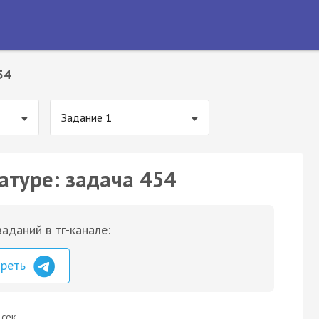
54
Задание 1
атуре: задача 454
аданий в тг-канале:
треть
 сек.