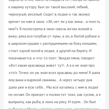
к нашему хутору. Был он такой высокий, гибкий,
черноусый, веселый. Сидит в лодке и так звонко
кричит он нам в окна: «Эй, нет ли у вас вина... и поесть
мне?» Я посмотрела в окно сквозь ветви ясеней и
вижу: река вся голубая от луны, а он, в белой рубахе и
в широком кушаке с распущенными на боку концами,
стоит одной ногой в лодке, а другой на берегу. И
покачивается, и что-то поет. Увидал меня, говорит:
«Вот какая красавица живет тут!.. А я и не знал про
это!» Точно он уж знал всех красавиц до меня! Я дала
ему вина и вареной свинины... А через четыре дня
дала уже и всю себя... Мы всё катались с ним в лодке
по ночам. Он приедет и посвистит тихо, как суслик, а я
выпрыгну, как рыба, в окно на реку. И едем... Он был
рыбаком с Прута, и потом, когда мать узнала про все