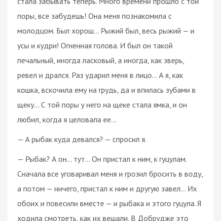
стала забывать теперь. Много времени прошло с той
поры, все забудешь! Она меня познакомила с
молодцом. Был хорош... Рыжий был, весь рыжий — и
усы и кудри! Огненная голова. И был он такой
печальный, иногда ласковый, а иногда, как зверь,
ревел и дрался. Раз ударил меня в лицо... А я, как
кошка, вскочила ему на грудь, да и впилась зубами в
щеку... С той поры у него на щеке стала ямка, и он
любил, когда я целовала ее...
— А рыбак куда девался? — спросил я.
— Рыбак? А он... тут... Он пристал к ним, к гуцулам.
Сначала все уговаривал меня и грозил бросить в воду,
а потом — ничего, пристал к ним и другую завел... Их
обоих и повесили вместе — и рыбака и этого гуцула. Я
ходила смотреть, как их вешали. В Добрудже это