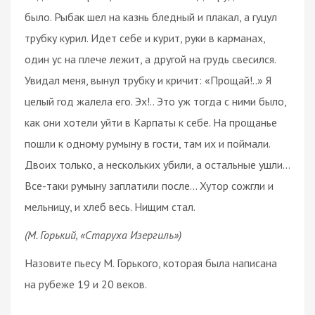
было. Рыбак шел на казнь бледный и плакал, а гуцул
трубку курил. Идет себе и курит, руки в карманах,
один ус на плече лежит, а другой на грудь свесился.
Увидал меня, вынул трубку и кричит: «Прощай!..» Я
целый год жалела его. Эх!.. Это уж тогда с ними было,
как они хотели уйти в Карпаты к себе. На прощанье
пошли к одному румыну в гости, там их и поймали.
Двоих только, а нескольких убили, а остальные ушли...
Все-таки румыну заплатили после... Хутор сожгли и
мельницу, и хлеб весь. Нищим стал.
(М. Горький, «Старуха Изергиль»)
Назовите пьесу М. Горького, которая была написана
на рубеже 19 и 20 веков.