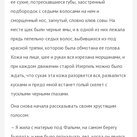
ее сухие, потрескавшиеся губы, заостренный
подбородок с седыми волосами на нем и
сморщенный нос, загнутый, словно клюв совы. На
месте щек были черные ямы, и в одной из них лежала
прядь пепельно-седых волос, выбившихся из-под
красной тряпки, которою была обмотана ее голова.
Кожа на лице, шее и руках вся изрезана морщинами, и
при каждом движении старой Изергиль можно было
ждать, что сухая эта кожа разорвется вся, развалится
кусками и предо мной встанет голый скелет с
тусклыми черными глазами.
Она снова начала рассказывать своим хрустящим
голосом:
— Я жила с матерью под Фальми, на самом берегу
Бырлата; и мне было пятнадцать лет, когда он явился