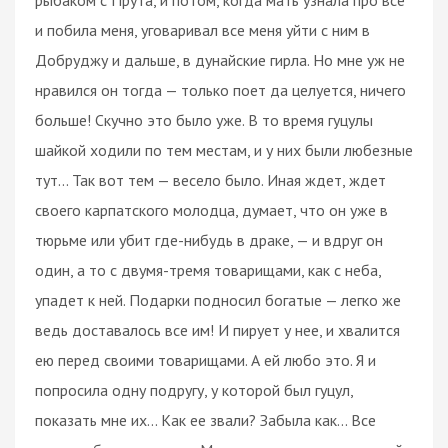
и побила меня, уговаривал все меня уйти с ним в
Добруджу и дальше, в дунайские гирла. Но мне уж не
нравился он тогда — только поет да целуется, ничего
больше! Скучно это было уже. В то время гуцулы
шайкой ходили по тем местам, и у них были любезные
тут... Так вот тем — весело было. Иная ждет, ждет
своего карпатского молодца, думает, что он уже в
тюрьме или убит где-нибудь в драке, — и вдруг он
один, а то с двумя-тремя товарищами, как с неба,
упадет к ней. Подарки подносил богатые — легко же
ведь доставалось все им! И пирует у нее, и хвалится
ею перед своими товарищами. А ей любо это. Я и
попросила одну подругу, у которой был гуцул,
показать мне их... Как ее звали? Забыла как... Все