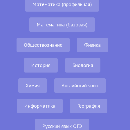
Математика (профильная)
Математика (базовая)
Обществознание
Физика
История
Биология
Химия
Английский язык
Информатика
География
Русский язык ОГЭ