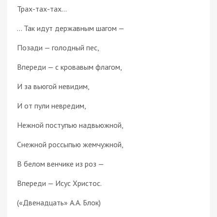
Трах-тах-тах...
... Так идут державным шагом —
Позади — голодный пес,
Впереди — с кровавым флагом,
И за вьюгой невидим,
И от пули невредим,
Нежной поступью надвьюжной,
Снежной россыпью жемчужной,
В белом венчике из роз —
Впереди — Исус Христос.
(«Двенадцать» А.А. Блок)