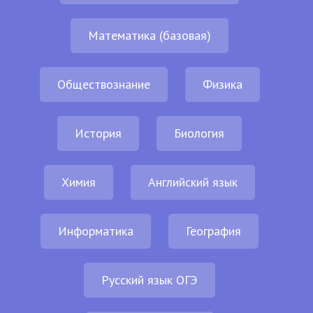
Математика (базовая)
Обществознание
Физика
История
Биология
Химия
Английский язык
Информатика
География
Русский язык ОГЭ