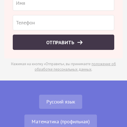
ОТПРАВИТЬ
Нажимая на кнопку «Отправить», вы принимаете
положение об
обработке персональных данных
.
Русский язык
Математика (профильная)