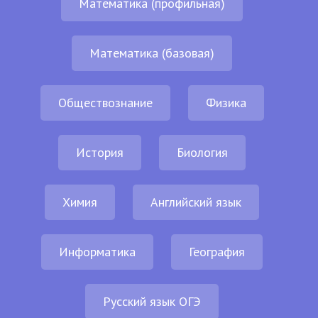
Математика (профильная)
Математика (базовая)
Обществознание
Физика
История
Биология
Химия
Английский язык
Информатика
География
Русский язык ОГЭ