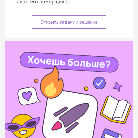
лицо его поморщилос…