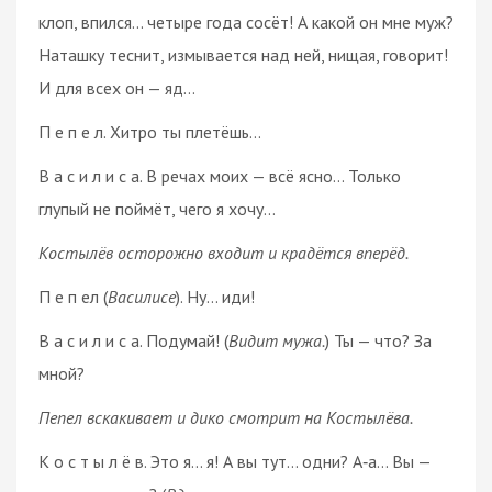
клоп, впился… четыре года сосёт! А какой он мне муж?
Наташку теснит, измывается над ней, нищая, говорит!
И для всех он — яд…
П е п е л. Хитро ты плетёшь…
В а с и л и с а. В речах моих — всё ясно… Только
глупый не поймёт, чего я хочу…
Костылёв осторожно входит и крадётся вперёд.
П е п ел (
Василисе
). Ну… иди!
В а с и л и с а. Подумай! (
Видит мужа.
) Ты — что? За
мной?
Пепел вскакивает и дико смотрит на Костылёва.
К о с т ы л ё в. Это я… я! А вы тут… одни? А‑а… Вы —