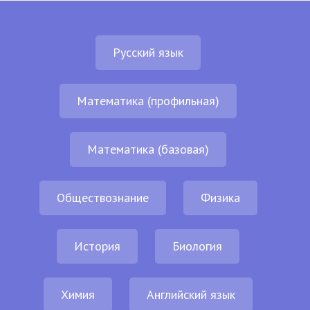
Русский язык
Математика (профильная)
Математика (базовая)
Обществознание
Физика
История
Биология
Химия
Английский язык