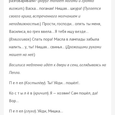
разговаривали? (
Вдруг топает ногами и громко
визжит.
) Васка… поганая! Нищая… шкура! (
Пугается
своего крика, встреченного молчанием и
неподвижностью.
) Прости, господи… опять ты меня,
Василиса, во грех ввела… Я тебя ищу везде…
(
Взвизгивая
.) Спать пора! Масла в лампады забыла
налить… у, ты! Нищая… свинья… (
Дрожащими руками
машет на неё.
)
Василиса медленно идёт к двери в сени, оглядываясь на
Пепла.
П е п ел (
Костылёву
). Ты! Уйди… пошёл!..
Ко с т ы л ё в (
кричит
). Я — хозяин! Сам пошёл, да!
Вор…
П е п ел (
глухо
). Уйди, Мишка…