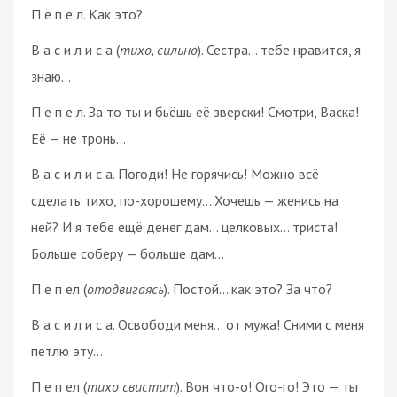
П е п е л. Как это?
В а с и л и с а (
тихо, сильно
). Сестра… тебе нравится, я
знаю…
П е п е л. За то ты и бьёшь её зверски! Смотри, Васка!
Её — не тронь…
В а с и л и с а. Погоди! Не горячись! Можно всё
сделать тихо, по-хорошему… Хочешь — женись на
ней? И я тебе ещё денег дам… целковых… триста!
Больше соберу — больше дам…
П е п ел (
отодвигаясь
). Постой… как это? За что?
В а с и л и с а. Освободи меня… от мужа! Сними с меня
петлю эту…
П е п ел (
тихо свистит
). Вон что-о! Ого-го! Это — ты