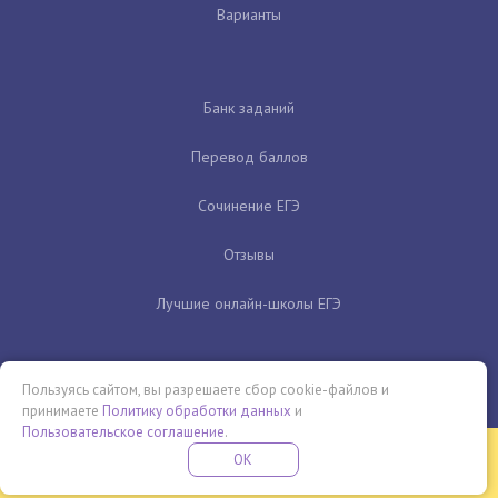
Варианты
Банк заданий
Перевод баллов
Сочинение ЕГЭ
Отзывы
Лучшие онлайн-школы ЕГЭ
Пользуясь сайтом, вы разрешаете сбор cookie-файлов и
принимаете
Политику обработки данных
и
Пользовательское соглашение
.
Бесплатная летняя школа
OK
ПОДРОБНЕЕ
ПРОВЕДИ ЭТО ЛЕТО С ПОЛЬЗОЙ