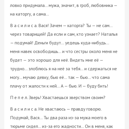
ловко придумала… мужа, значит, в гроб, любовника —
на каторгу, а сама…
В а с и л и с а. Вася! Зачем — каторга? Ты — не сам…
через товарищей! Да если и сам, кто узнает? Наталья
— подумай! Деньги будут… уедешь куда-нибудь…
меня навек освободишь… и что сестры около меня не
будет — это хорошо для неё. Видеть мне её —
трудно… злоблюсь я на неё за тебя… и сдержаться не
могу… мучаю девку, бью её… так — бью… что сама
плачу от жалости к ней… А — бью. И — буду бить!
П е п е л. Зверь! Хвастаешься зверством своим?
В а с и л и с а. Не хвастаюсь — правду говорю.
Подумай, Вася… Ты два раза из-за мужа моего в
тюрьме сидел… из-за его жадности… Он в меня, как