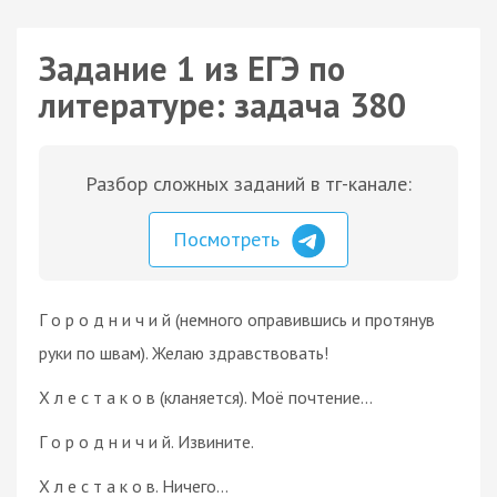
Задание 1 из ЕГЭ по
литературе: задача 380
Разбор сложных заданий в тг-канале:
Посмотреть
Г о р о д н и ч и й (немного оправившись и протянув
руки по швам). Желаю здравствовать!
Х л е с т а к о в (кланяется). Моё почтение…
Г о р о д н и ч и й. Извините.
Х л е с т а к о в. Ничего…