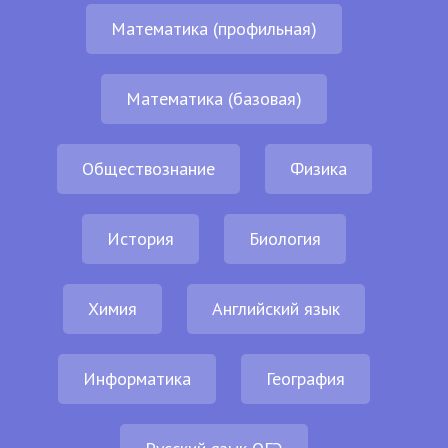
Математика (профильная)
Математика (базовая)
Обществознание
Физика
История
Биология
Химия
Английский язык
Информатика
География