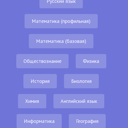
Русский язык
Математика (профильная)
Математика (базовая)
Обществознание
Физика
История
Биология
Химия
Английский язык
Информатика
География