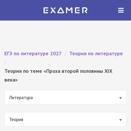
Экзамер — ЕГЭ 2027
×
ОТКРЫТЬ
Экзамер
Бесплатно - В Google Play
ЕГЭ по литературе 2027
/
Теория по литературе
/
Теория по теме «Проза второй половины XIX
века»
Литература
Теория