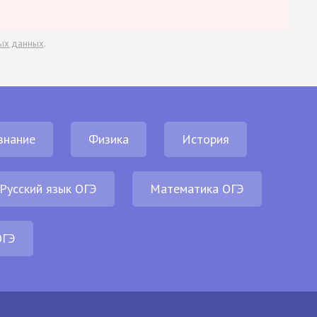
ых данных
.
знание
Физика
История
Русский язык ОГЭ
Математика ОГЭ
ОГЭ