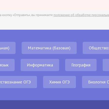
а кнопку «Отправить», вы принимаете
положение об обработке персональн
ьная)
Математика (базовая)
Общество
 язык
Информатика
География
ствознание ОГЭ
Химия ОГЭ
Биология 