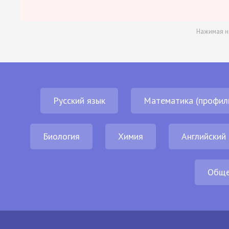
Нажимая н
Русский язык
Математика (профил
Биология
Химия
Английский
Обще