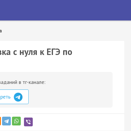
а
а с нуля к ЕГЭ по
аданий в тг-канале:
треть