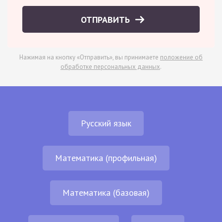
ОТПРАВИТЬ
Нажимая на кнопку «Отправить», вы принимаете
положение об
обработке персональных данных
.
Русский язык
Математика (профильная)
Математика (базовая)