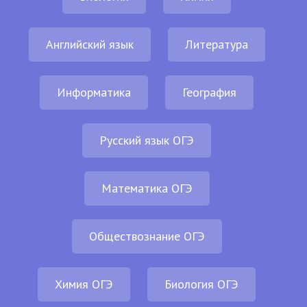
Английский язык
Литература
Информатика
География
Русский язык ОГЭ
Математика ОГЭ
Обществознание ОГЭ
Химия ОГЭ
Биология ОГЭ