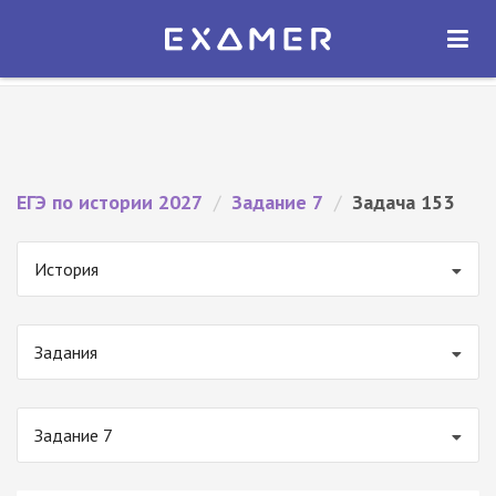
Экзамер — ЕГЭ 2027
×
ОТКРЫТЬ
Экзамер
Бесплатно - В Google Play
ЕГЭ по истории 2027
/
Задание 7
/
Задача 153
История
Задания
Задание 7