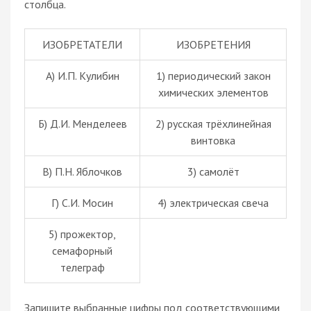
столбца.
ИЗОБРЕТАТЕЛИ
ИЗОБРЕТЕНИЯ
А) И.П. Кулибин
1) периодический закон
химических элементов
Б) Д.И. Менделеев
2) русская трёхлинейная
винтовка
В) П.Н. Яблочков
3) самолёт
Г) С.И. Мосин
4) электрическая свеча
5) прожектор,
семафорный
телеграф
Запишите выбранные цифры под соответствующими