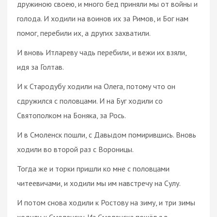
дружиною своею, и много бед приняли мы от войны и
голода. И ходили на воинов их за Римов, и Бог нам
помог, перебили их, а других захватили.
И вновь Итлареву чадь перебили, и вежи их взяли,
идя за Голтав.
И к Стародубу ходили на Олега, потому что он
сдружился с половцами. И на Буг ходили со
Святополком на Боняка, за Рось.
И в Смоленск пошли, с Давыдом помирившись. Вновь
ходили во второй раз с Вороницы.
Тогда же и торки пришли ко мне с половцами
читеевичами, и ходили мы им навстречу на Сулу.
И потом снова ходили к Ростову на зиму, и три зимы
ходили к Смоленску. Из Смоленска пошёл я в