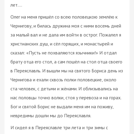
лет....
Олег на меня пришёл со всею половецкою землёю к
Чернигову, и билась дружина моя с ними восемь дней
за малый вал и не дала им войти в острог. Пожалел я
христианских душ, и сёл горящих, и монастырей и
сказал: «Пусть не похваляются язычники!» И отдал
брату отца его стол, а сам пошёл на стол отца своего
в Переяславль. И вышли мы на святого Бориса день из
Чернигова и ехали сквозь полки половецкие, около
ста человек, с детьми и жёнами. И облизывались на
нас половцы точно волки, стоя у перевоза и на горах.
Бог и святой Борис не выдали меня им на поживу,
невредимы дошли мы до Переяславля.
И сидел я в Переяславле три лета и три зимы с