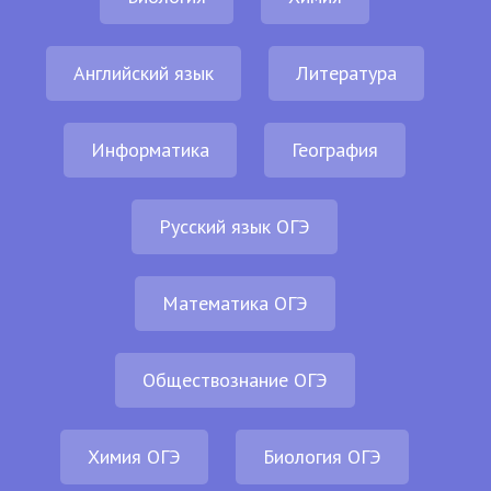
Английский язык
Литература
Информатика
География
Русский язык ОГЭ
Математика ОГЭ
Обществознание ОГЭ
Химия ОГЭ
Биология ОГЭ