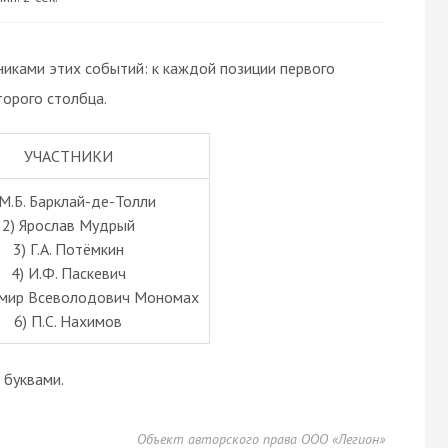
иками этих событий: к каждой позиции первого
орого столбца.
УЧАСТНИКИ
 М.Б. Барклай-де-Толли
2) Ярослав Мудрый
3) Г.А. Потёмкин
4) И.Ф. Паскевич
имир Всеволодович Мономах
6) П.С. Нахимов
буквами.
Объект авторского права ООО «Легион»