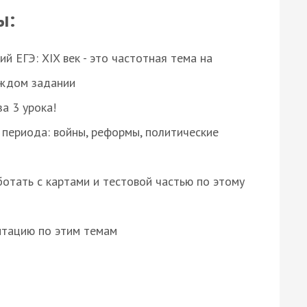
ы:
 ЕГЭ: XIX век - это частотная тема на
аждом задании
за 3 урока!
 периода: войны, реформы, политические
отать с картами и тестовой частью по этому
нтацию по этим темам