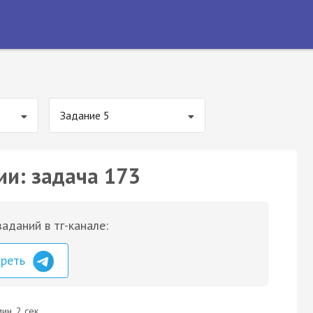
Задание 5
ии: задача 173
аданий в тг-канале:
треть
ин. 2 сек.