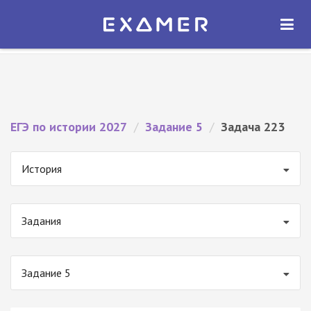
Экзамер — ЕГЭ 2027
×
ОТКРЫТЬ
Экзамер
Бесплатно - В Google Play
ЕГЭ по истории 2027
/
Задание 5
/
Задача 223
История
Задания
Задание 5