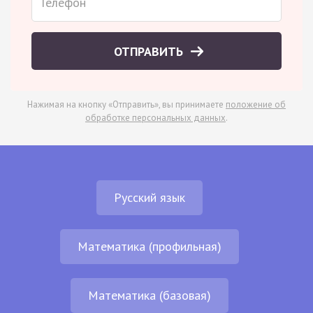
ОТПРАВИТЬ
Нажимая на кнопку «Отправить», вы принимаете
положение об
обработке персональных данных
.
Русский язык
Математика (профильная)
Математика (базовая)