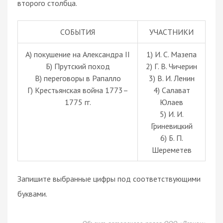
второго столбца.
СОБЫТИЯ
УЧАСТНИКИ
А) покушение на Александра II
1) И. С. Мазепа
Б) Прутский поход
2) Г. В. Чичерин
В) переговоры в Рапалло
3) В. И. Ленин
Г) Крестьянская война 1773–
4) Салават
1775 гг.
Юлаев
5) И. И.
Гриневицкий
6) Б. П.
Шереметев
Запишите выбранные цифры под соответствующими
буквами.