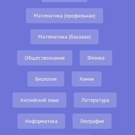
Математика (профильная)
Математика (базовая)
Обществознание
Физика
Биология
Химия
Английский язык
Литература
Информатика
География