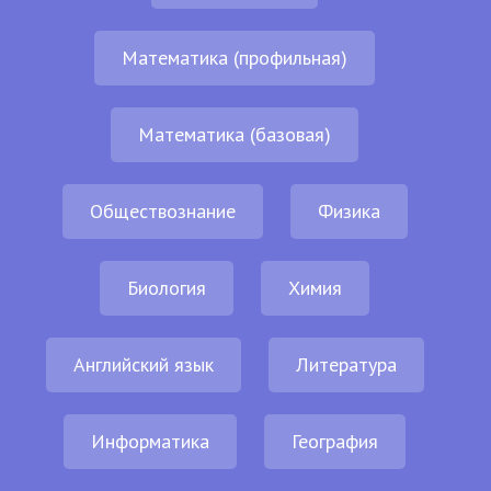
Математика (профильная)
Математика (базовая)
Обществознание
Физика
Биология
Химия
Английский язык
Литература
Информатика
География