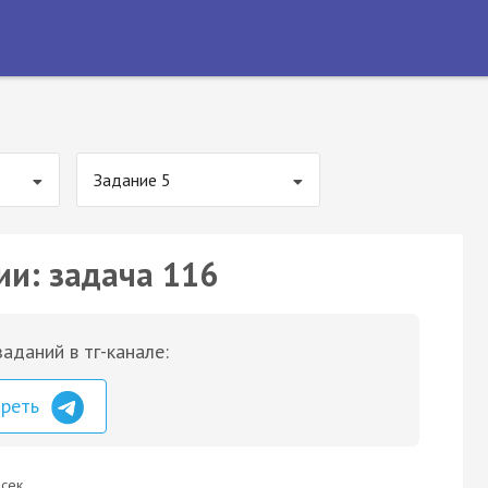
Задание 5
ии: задача 116
аданий в тг-канале:
треть
сек.