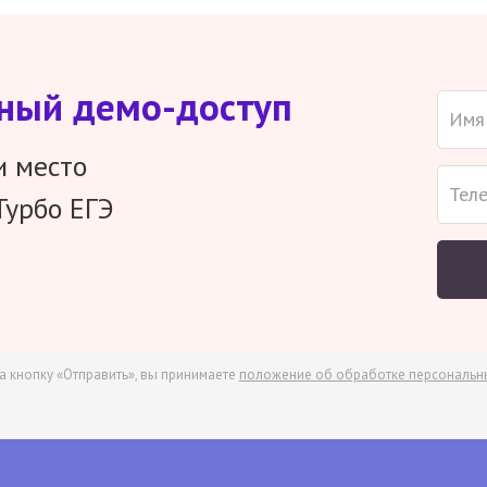
тный демо-доступ
и место
Турбо ЕГЭ
а кнопку «Отправить», вы принимаете
положение об обработке персональн