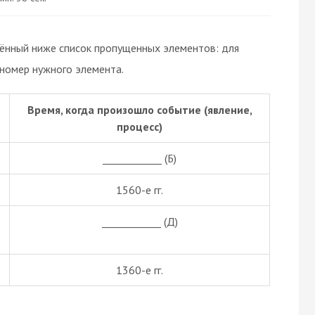
дённый ниже список пропущенных элементов: для
 номер нужного элемента.
Время, когда произошло событие (явление,
процесс)
____________ (Б)
1560-е гг.
____________ (Д)
1360-е гг.