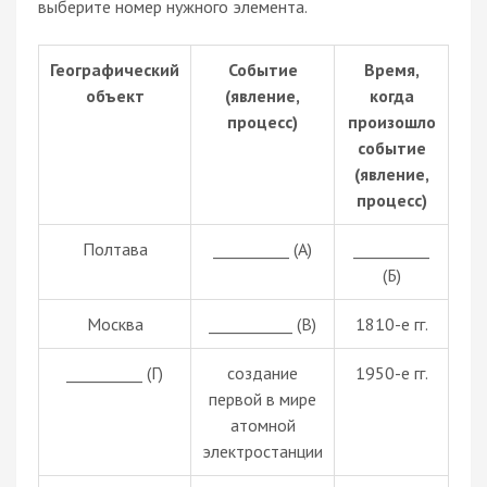
выберите номер нужного элемента.
Географический
Событие
Время,
объект
(явление,
когда
процесс)
произошло
событие
(явление,
процесс)
Полтава
__________ (А)
__________
(Б)
Москва
___________ (В)
1810-е гг.
__________ (Г)
создание
1950-е гг.
первой в мире
атомной
электростанции