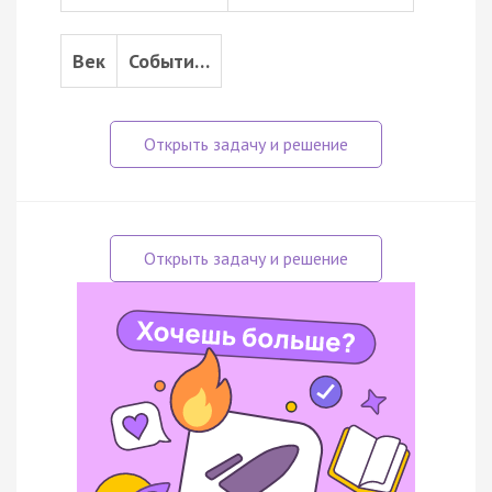
Век
Событи…