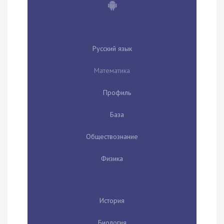
Русский язык
Математика
Профиль
База
Обществознание
Физика
История
Биология