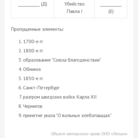
__________ (Д)
Убийство
__________
Павла I
(Е)
Пропущенные элементы:
1700-е гг.
1800-е гг.
образование "Союза благоденствия"
Обнинск
1850-е гг.
Санкт-Петербург
разгром шведских войск Карла XII
Чернигов
принятие указа "О вольных хлебопашцах"
Объект авторского права ООО «Легион»