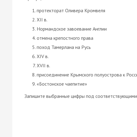
протекторат Оливера Кромвеля
XII в.
Нормандское завоевание Англии
отмена крепостного права
поход Тамерлана на Русь
XIV в.
XVII в.
присоединение Крымского полуострова к Росс
«Бостонское чаепитие»
Запишите выбранные цифры под соответствующими 