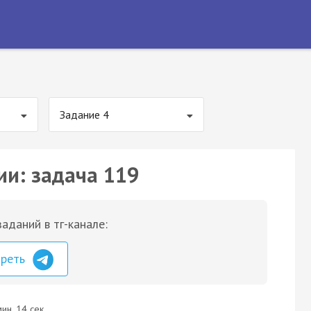
Задание 4
ии: задача 119
аданий в тг-канале:
треть
ин. 14 сек.