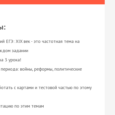
ы:
 ЕГЭ: XIX век - это частотная тема на
аждом задании
за 3 урока!
 периода: войны, реформы, политические
отать с картами и тестовой частью по этому
нтацию по этим темам