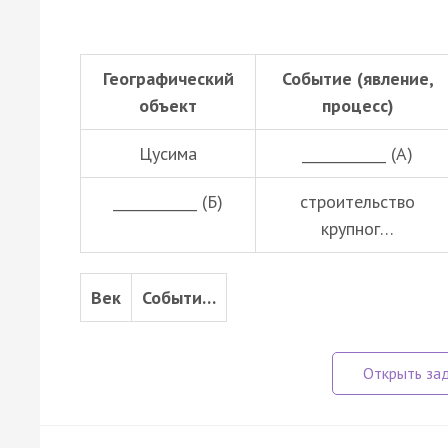
Географический
Событие (явление,
объект
процесс)
Цусима
____________ (А)
____________ (Б)
строительство
крупног…
Век
Событи…