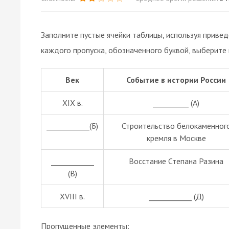
Заполните пустые ячейки таблицы, используя приве
каждого пропуска, обозначенного буквой, выберите
Век
Событие в истории России
XIX в.
__________ (А)
____________(Б)
Строительство белокаменног
кремля в Москве
____________
Восстание Степана Разина
(В)
XVIII в.
____________ (Д)
Пропущенные элементы: