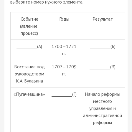
выберите номер нужного элемента.
Событие
Годы
Результат
(явление,
процесс)
__________(А)
1700—1721
__________(Б)
гг.
Восстание под
1707—1709
__________(В)
руководством
гг.
К.А. Булавина
«Пугачёвщина»
__________(Г)
Начало реформы
местного
управления и
административной
реформы