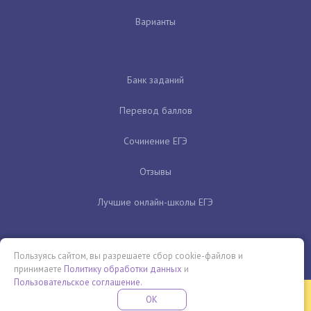
Варианты
Банк заданий
Перевод баллов
Сочинение ЕГЭ
Отзывы
Лучшие онлайн-школы ЕГЭ
Пользуясь сайтом, вы разрешаете сбор cookie-файлов и
принимаете
Политику обработки данных
и
Пользовательское соглашение
.
Бесплатная летняя школа
OK
ПОДРОБНЕЕ
ПРОВЕДИ ЭТО ЛЕТО С ПОЛЬЗОЙ