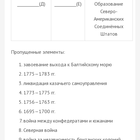
__________(Д)
__________(Е)
Образование
Северо-
Американских
Соединённых
Штатов
Пропущенные элементы:
завоевание выхода к Балтийскому морю
1775—1783 гг.
ликвидация казачьего самоуправления
1773—1775 гг.
1756—1763 гг.
1695—1700 гг.
война между конфедератами и южанами
Северная война
война за независимость британских колоний