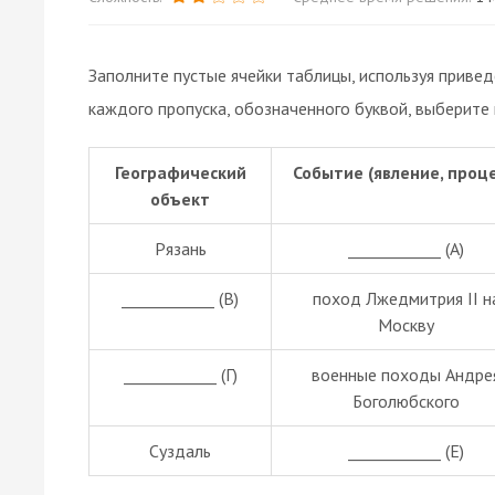
Заполните пустые ячейки таблицы, используя приве
каждого пропуска, обозначенного буквой, выберите
Географический
Событие (явление, проце
объект
Рязань
____________ (А)
____________ (В)
поход Лжедмитрия II н
Москву
____________ (Г)
военные походы Андре
Боголюбского
Суздаль
____________ (Е)