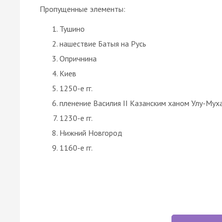
Пропущенные элементы:
Тушино
нашествие Батыя на Русь
Опричнина
Киев
1250-е гг.
пленение Василия II Казанским ханом Улу-Му
1230-е гг.
Нижний Новгород
1160-е гг.