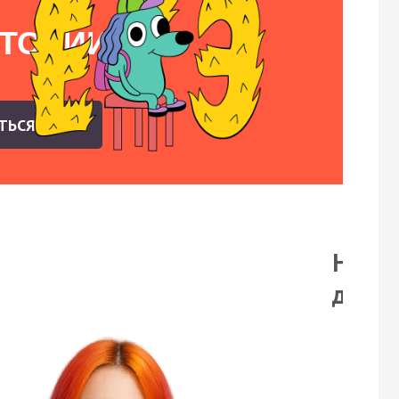
СТОРИИ
АТЬСЯ
На бе
демо-
Смо
пор