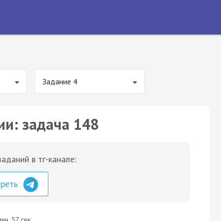
Задание 4
ии: задача 148
аданий в тг-канале:
треть
ин. 57 сек.