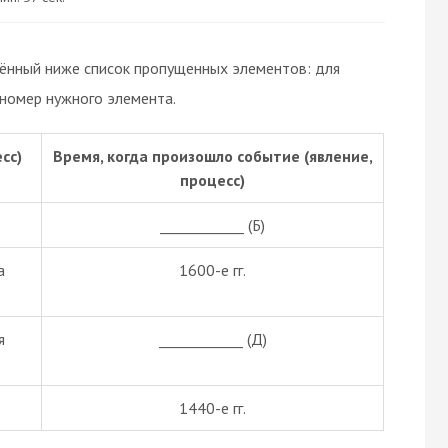
дённый ниже список пропущенных элементов: для
 номер нужного элемента.
сс)
Время, когда произошло событие (явление,
процесс)
____________ (Б)
а
1600-е гг.
я
____________ (Д)
1440-е гг.