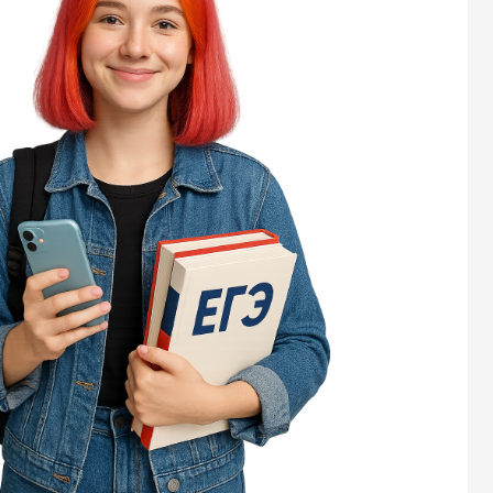
зада
это 
экза
пра
зад
Изу
прав
всег
Раз
клю
этог
реф
про