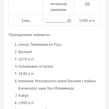
чеченская
(Д)
кампания
Елец
____________ (Е)
1390-е гг.
Пропущенные элементы:
поход Тамерлана на Русь
Грозный
1670-е гг.
Соловецкие острова
1840-е гг.
пленение Московского князя Василия I войска
Казанского хана Улу-Мухаммеда
Кабул
1990-е гг.