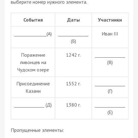
выберите номер нужного элемента.
События
Даты
Участники
_______________(А)
______________
Иван III
(Б)
Поражение
1242 г.
______________
ливонцев на
(В)
Чудском озере
Присоединение
1552 г.
______________
Казани
(Г)
______________ (Д)
1380 г.
______________
(Е)
Пропущенные элементы: