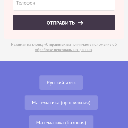
ОТПРАВИТЬ
Нажимая на кнопку «Отправить», вы принимаете
положение об
обработке персональных данных
.
Русский язык
Математика (профильная)
Математика (базовая)