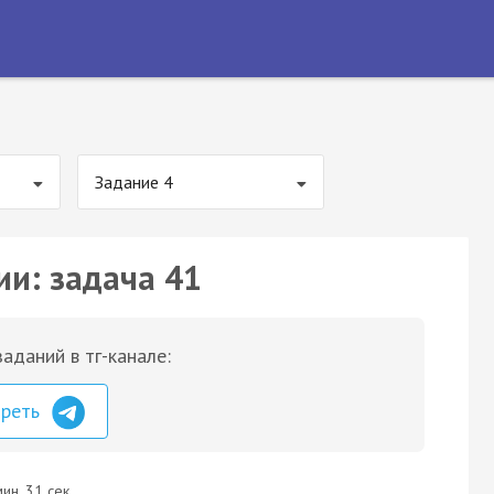
Задание 4
ии: задача 41
аданий в тг-канале:
треть
ин. 31 сек.