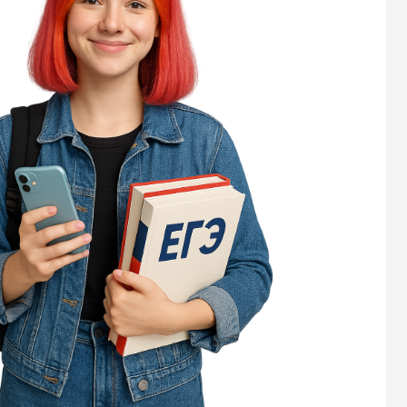
это 
экза
пра
зад
Изу
прав
всег
Раз
клю
этог
реф
про