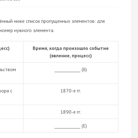
дённый ниже список пропущенных элементов: для
 номер нужного элемента.
есс)
Время, когда произошло событие
(явление, процесс)
льством
____________ (Б)
вора с
1870-е гг.
й
1890-е гг.
____________ (Е)