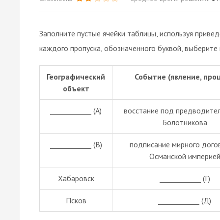
Заполните пустые ячейки таблицы, используя приве
каждого пропуска, обозначенного буквой, выберите
Географический
Событие (явление, проц
объект
____________ (А)
восстание под предводите
Болотникова
____________ (В)
подписание мирного дого
Османской империе
Хабаровск
____________ (Г)
Псков
____________ (Д)