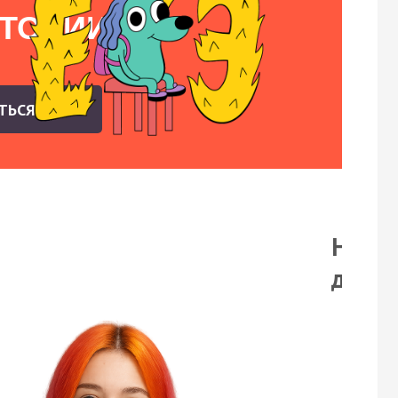
СТОРИИ
АТЬСЯ
На бе
демо-
Смо
пор
зада