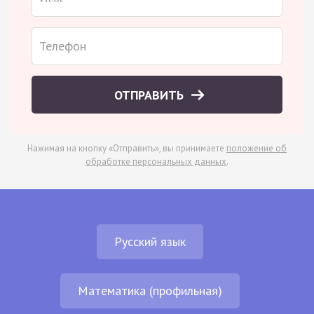
ОТПРАВИТЬ
Нажимая на кнопку «Отправить», вы принимаете
положение об
обработке персональных данных
.
Русский язык
Математика (профильная)