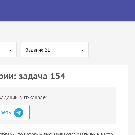
Задание 21
рии: задача 154
аданий в тг-канале:
треть
облемы, по которым высказываются различные, часто