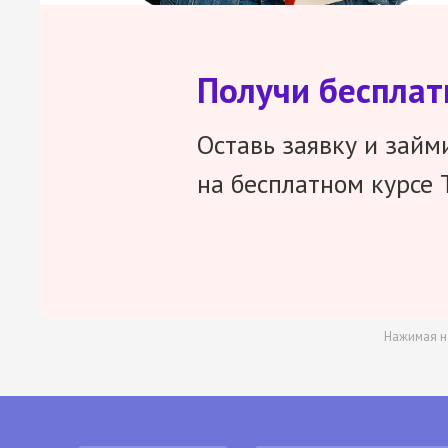
Получи беспла
Оставь заявку и займ
на бесплатном курсе 
Нажимая н