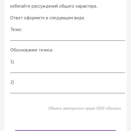
избегайте рассуждений общего характера..
Ответ оформите в следующем виде.
Тезис:
________________________________________________________
Обоснование тезиса:
1)
________________________________________________________
2)
________________________________________________________
Объект авторского права ООО «Легион»