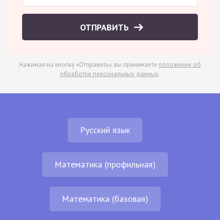
ОТПРАВИТЬ
Нажимая на кнопку «Отправить», вы принимаете
положение об
обработке персональных данных
.
Русский язык
Математика (профильная)
Математика (базовая)