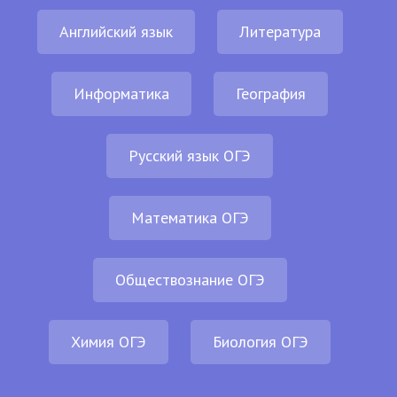
Английский язык
Литература
Информатика
География
Русский язык ОГЭ
Математика ОГЭ
Обществознание ОГЭ
Химия ОГЭ
Биология ОГЭ