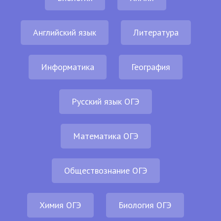
Английский язык
Литература
Информатика
География
Русский язык ОГЭ
Математика ОГЭ
Обществознание ОГЭ
Химия ОГЭ
Биология ОГЭ