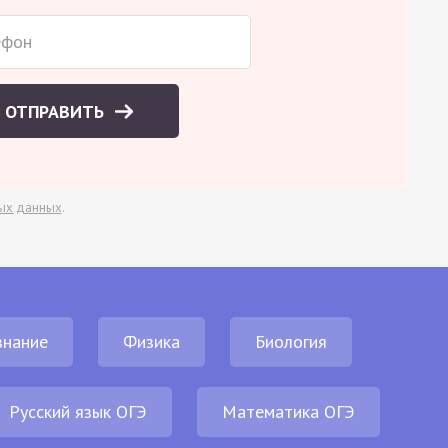
ОТПРАВИТЬ
ых данных
.
нание
Физика
Биология
Русский язык ОГЭ
Математика ОГЭ