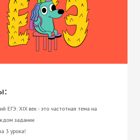
ы:
 ЕГЭ: XIX век - это частотная тема на
аждом задании
за 3 урока!