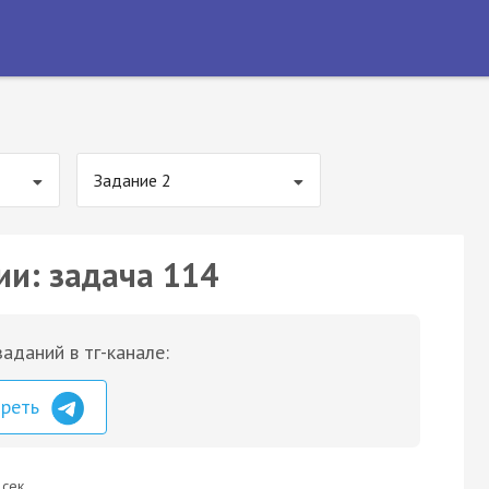
Задание 2
ии: задача 114
аданий в тг-канале:
треть
 сек.