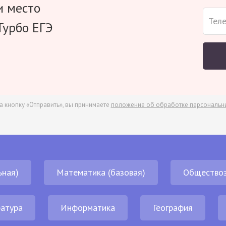
и место
Турбо ЕГЭ
а кнопку «Отправить», вы принимаете
положение об обработке персональн
ьная)
Математика (базовая)
Обществоз
атура
Информатика
География