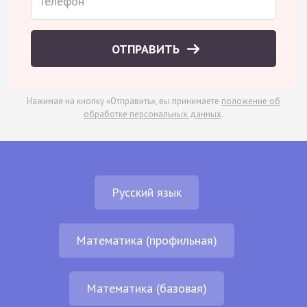
ОТПРАВИТЬ
Нажимая на кнопку «Отправить», вы принимаете
положение об
обработке персональных данных
.
Русский язык
Математика (профильная)
Математика (базовая)