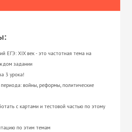
ы:
 ЕГЭ: XIX век - это частотная тема на
аждом задании
за 3 урока!
 периода: войны, реформы, политические
отать с картами и тестовой частью по этому
нтацию по этим темам