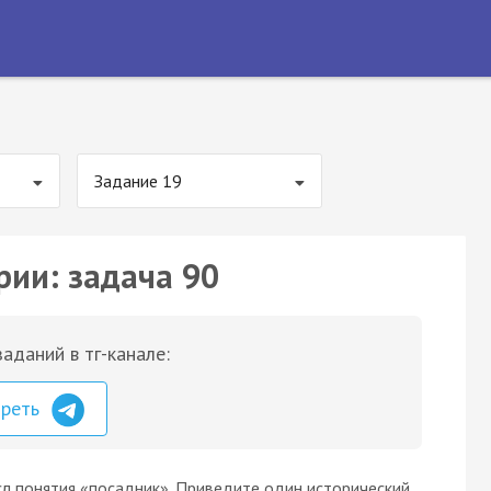
Задание 19
рии: задача 90
аданий в тг-канале:
треть
сл понятия «посадник». Приведите один исторический