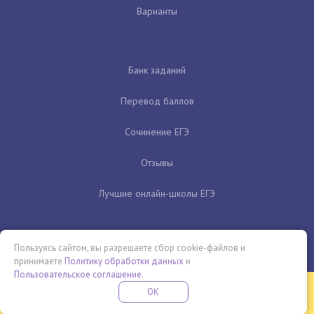
Варианты
Банк заданий
Перевод баллов
Сочинение ЕГЭ
Отзывы
Лучшие онлайн-школы ЕГЭ
Пользуясь сайтом, вы разрешаете сбор cookie-файлов и
принимаете
Политику обработки данных
и
Пользовательское соглашение
.
Бесплатная летняя школа
OK
ПОДРОБНЕЕ
ПРОВЕДИ ЭТО ЛЕТО С ПОЛЬЗОЙ