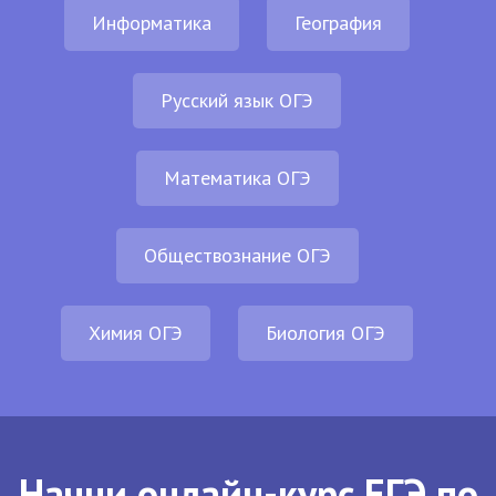
Информатика
География
Русский язык ОГЭ
Математика ОГЭ
Обществознание ОГЭ
Химия ОГЭ
Биология ОГЭ
Начни онлайн-курс ЕГЭ по