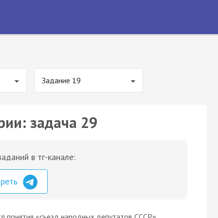
Задание 19
рии: задача 29
аданий в тг-канале:
треть
ысл понятия «съезд народных депутатов СССР».