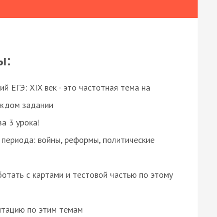
ы:
 ЕГЭ: XIX век - это частотная тема на
аждом задании
за 3 урока!
 периода: войны, реформы, политические
отать с картами и тестовой частью по этому
нтацию по этим темам